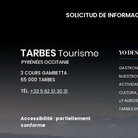
SOLICITUD DE INFORMA
YO DE
GASTRON
3 COURS GAMBETTA
NUESTROS
65 000 TARBES
ACTIVIDA
TÉL.
+33 5 62 51 30 31
CULTURA,
¿Y ALRED
TARBES E
Accessibilité : partiellement
conforme