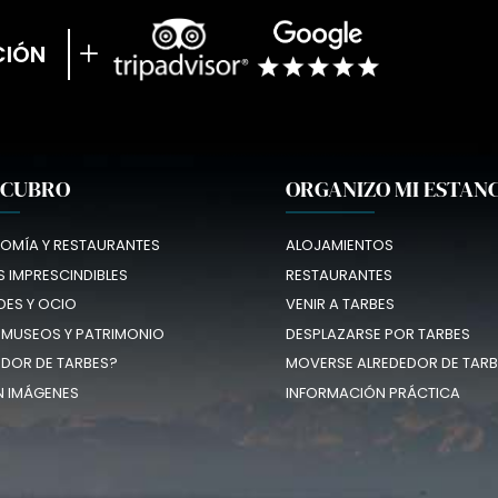
CIÓN
SCUBRO
ORGANIZO MI ESTAN
OMÍA Y RESTAURANTES
ALOJAMIENTOS
 IMPRESCINDIBLES
RESTAURANTES
DES Y OCIO
VENIR A TARBES
 MUSEOS Y PATRIMONIO
DESPLAZARSE POR TARBES
EDOR DE TARBES?
MOVERSE ALREDEDOR DE TARB
N IMÁGENES
INFORMACIÓN PRÁCTICA