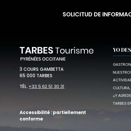
SOLICITUD DE INFORMA
YO DE
GASTRON
3 COURS GAMBETTA
NUESTROS
65 000 TARBES
ACTIVIDA
TÉL.
+33 5 62 51 30 31
CULTURA,
¿Y ALRED
TARBES E
Accessibilité : partiellement
conforme