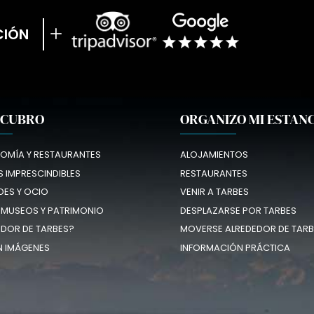
CIÓN
SCUBRO
ORGANIZO MI ESTAN
OMÍA Y RESTAURANTES
ALOJAMIENTOS
 IMPRESCINDIBLES
RESTAURANTES
DES Y OCIO
VENIR A TARBES
 MUSEOS Y PATRIMONIO
DESPLAZARSE POR TARBES
EDOR DE TARBES?
MOVERSE ALREDEDOR DE TARB
N IMÁGENES
INFORMACIÓN PRÁCTICA