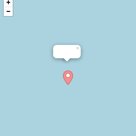
+
−
×