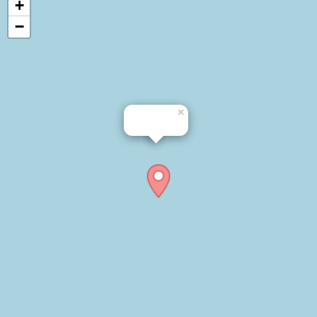
+
−
×