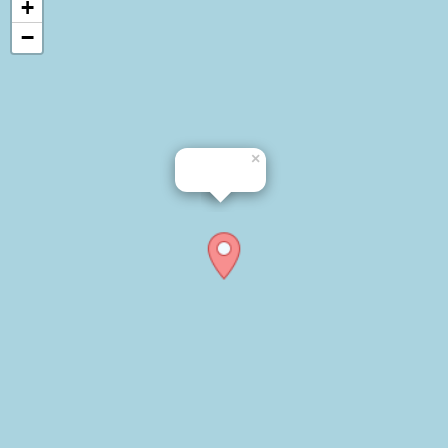
+
−
×