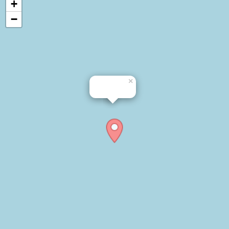
+
−
×