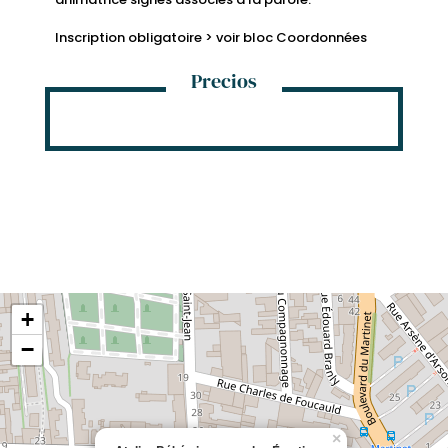
Inscription obligatoire > voir bloc Coordonnées
Precios
+
−
×