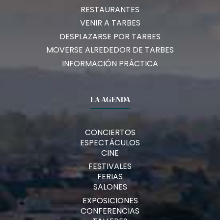
RESTAURANTES
VENIR A TARBES
DESPLAZARSE POR TARBES
MOVERSE ALREDEDOR DE TARBES
INFORMACIÓN PRÁCTICA
LA AGENDA
CONCIERTOS
ESPECTÁCULOS
CINE
FESTIVALES
FERIAS
SALONES
EXPOSICIONES
CONFERENCIAS