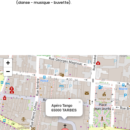
(danse - musique - buvette).
+
−
×
Apéro Tango
65000 TARBES