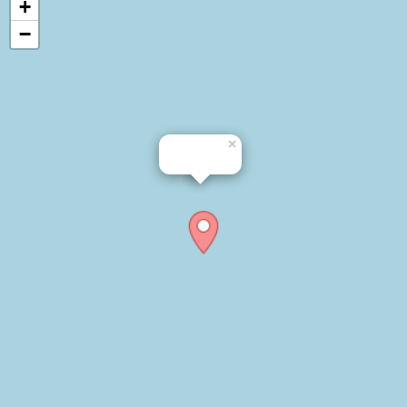
+
−
×