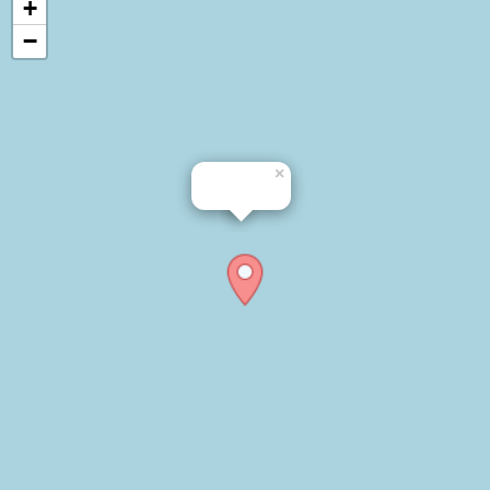
+
−
×