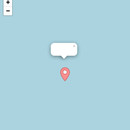
+
−
×