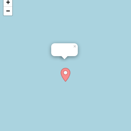
+
−
×