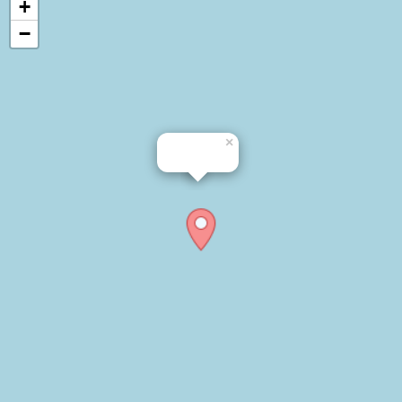
+
−
×