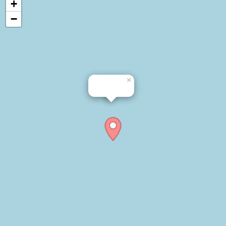
+
−
×