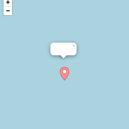
+
−
×