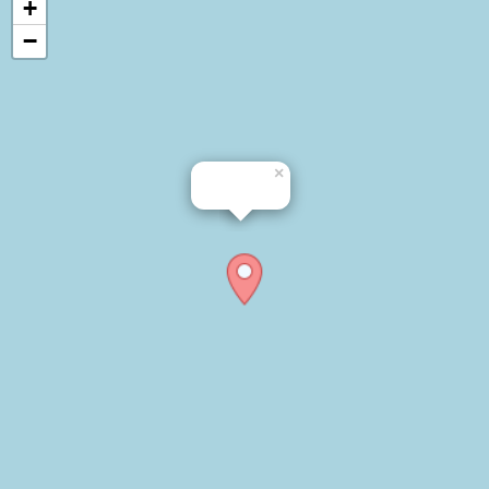
+
−
×