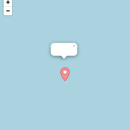
+
−
×