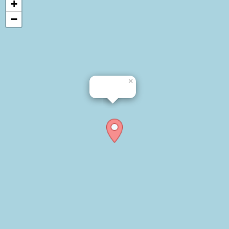
+
−
×