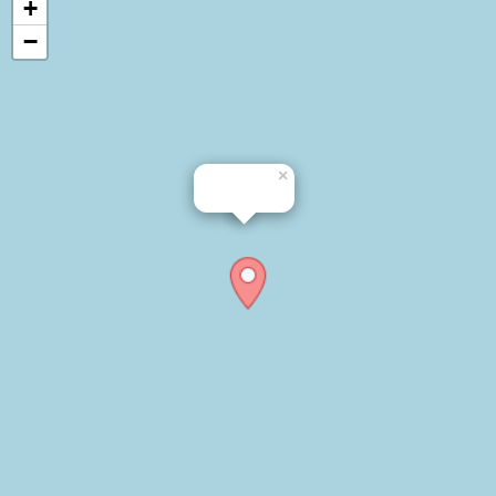
+
−
×