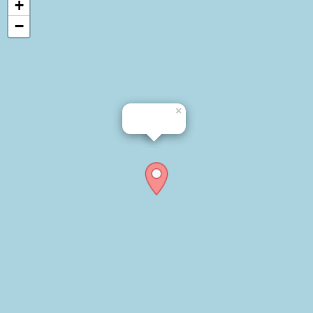
+
−
×