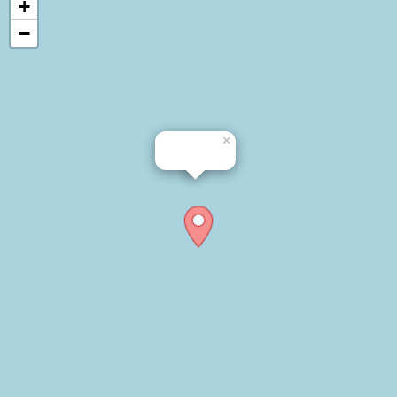
+
−
×