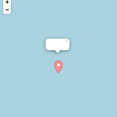
+
−
×