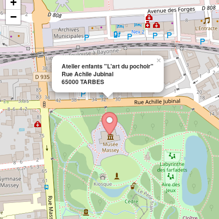
+
−
×
Atelier enfants "L'art du pochoir"
Rue Achile Jubinal
65000 TARBES