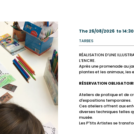
museums
museos y
musées et
surrounding
de Tarbes?
Tarbes
pictures
imágenes
guidées
Getting
Desplazarse
Explore the
Moverse
Practical info
Información
Leisure
Ocio
Loisirs
Car Boot
Mercadillos
Vide-greniers
dans Tarbes
de Tarbes
pratiques
and heritage
patrimonio
patrimoine
area of
around
por Tarbes
surrounding
alrededor de
práctica
Other
Otras
Animations
Sales
Antigüedades
Brocantes
sites
Tarbes
Tarbes
area of
Tarbes
activities and
animaciones
diverses
Flea Markets
Tarbes
events
The 26/08/2026 to 14:30
TARBES
RÉALISATION D’UNE ILLUSTR
L’ENCRE.
Après une promenade au jardi
plantes et les animaux, les e
RÉSERVATION OBLIGATOIR
Ateliers de pratique et de c
d'expositions temporaires.
Ces ateliers offrent aux enfa
diverses techniques telles q
musée.
Les P'tits Artistes se transfo