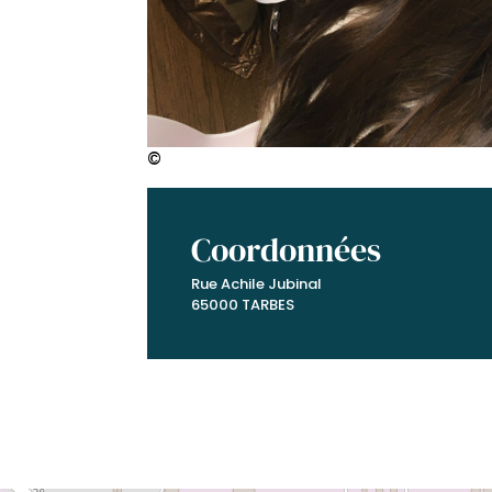
©
Coordonnées
Rue Achile Jubinal
65000 TARBES