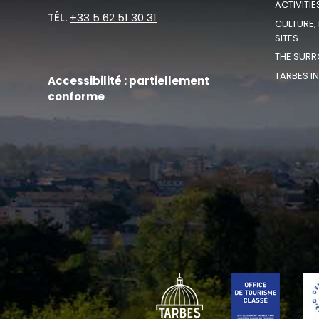
ACTIVITIE
TÉL.
+33 5 62 51 30 31
CULTURE,
SITES
THE SURR
TARBES I
Accessibilité : partiellement
conforme