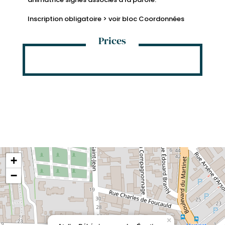
Inscription obligatoire > voir bloc Coordonnées
Prices
+
−
×